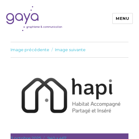
MENU
Gaya
Image précédente
Image suivante
Publié
3 octobre 2025
Taille
940 × 467