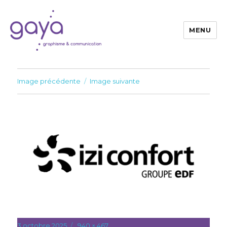
MENU
Gaya
Image précédente
Image suivante
Publié
3 octobre 2025
Taille
940 × 467