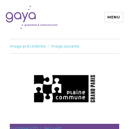
MENU
Gaya
Image précédente
Image suivante
Publié
3 octobre 2025
Taille
940 × 467