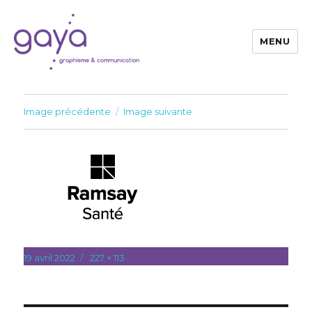
MENU
Gaya
Image précédente
Image suivante
Publié
19 avril 2022
Taille
227 × 113
le
réelle